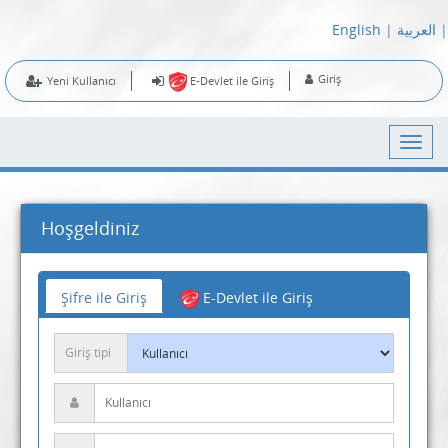
English
|
العربية
|
Giriş
Yeni Kullanıcı
E-Devlet ile Giriş
Hoşgeldiniz
Şifre ile Giriş
E-Devlet ile Giriş
Giriş tipi